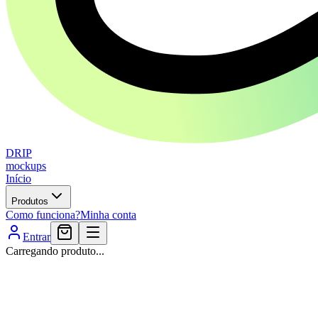
DRIP
mockups
Início
Produtos
Como funciona?
Minha conta
Entrar
Carregando produto...